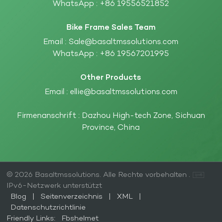
WhatsApp :
+86 19556521852
Bike Frame Sales Team
Email :
Sale@basaltmssolutions.com
WhatsApp :
+86 19567201995
Other Products
Email :
ellie@basaltmssolutions.com
Firmenanschrift : Dazhou High-tech Zone, Sichuan
Province, China
© 2026 Basaltmssolutions. Alle Rechte vorbehalten .
IPv6-Netzwerk unterstützt
Blog
|
Seitenverzeichnis
|
XML
|
Datenschutzrichtlinie
Friendly Links:
Fbshelmet