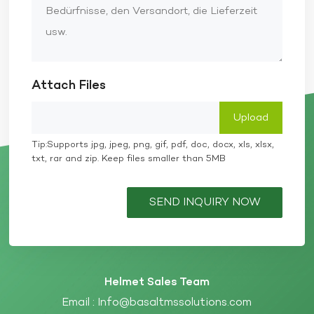
Attach Files
Tip:Supports jpg, jpeg, png, gif, pdf, doc, docx, xls, xlsx,
txt, rar and zip. Keep files smaller than 5MB
SEND INQUIRY NOW
Helmet Sales Team
Email :
Info@basaltmssolutions.com