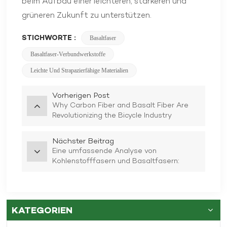
beim Aufbau einer leichteren, stärkeren und
grüneren Zukunft zu unterstützen.
STICHWORTE :
Basaltfaser
Basaltfaser-Verbundwerkstoffe
Leichte Und Strapazierfähige Materialien
Vorherigen Post
Why Carbon Fiber and Basalt Fiber Are
Revolutionizing the Bicycle Industry
Nächster Beitrag
Eine umfassende Analyse von
Kohlenstofffasern und Basaltfasern:
Leistungsvergleich, Umweltvorteile und
Branchentrends
KATEGORIEN