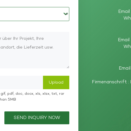
Email
Wh
Email 
Wh
Email
Firmenanschrift :
if, pdf, doc, docx, xls, xlsx, txt, rar
 than 5MB
SEND INQUIRY NOW