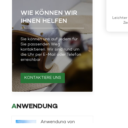
WIE KÖNNEN WIR
Leichter
IHNEN HELFEN
Ze
Sie können uns auf jedem für
Sie passenden Weg
kontaktieren. Wir sind rund um
die Uhr per E-Mail oder Telefon
erreichbar.
KONTAKTIERE UNS
ANWENDUNG
Anwendung von
Basaltfasern in der