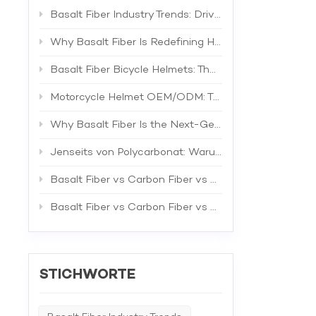
anderen
enthalt
Basalt Fiber Industry Trends: Driving the Next Generation of High-Performance Composites
leistun
umweltf
Why Basalt Fiber Is Redefining Helmet Shell Materials
Umwelts
ihrer h
Basalt Fiber Bicycle Helmets: The Future of Lightweight Protection
zunehme
Struktu
Motorcycle Helmet OEM/ODM: The Complete B2B Guide to Private Label Manufacturing and Supplier Selection
Baumate
widerst
Why Basalt Fiber Is the Next-Generation Material for Bicycle Helmets
Kohlens
Kohlens
Jenseits von Polycarbonat: Warum Basaltfaser das überlegene Material für Fahrradhelmschalen ist
Bauproj
(wie LE
Umwelts
Basalt Fiber vs Carbon Fiber vs Fiberglass: The Best Material for Bicycle Helmets
Transpo
Automob
Basalt Fiber vs Carbon Fiber vs Fiberglass: A Comprehensive Technical Comparison for Industrial Applications
Kunstst
Hochtem
Fahrzeu
Kraftst
eine na
STICHWORTE
Basaltf
Karosse
und Rau