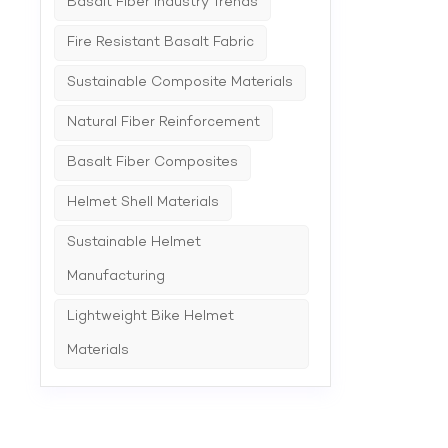
Basalt Fiber Industry Trends
Haltbar
Trend b
Eigensc
Fire Resistant Basalt Fabric
bietet 
Basaltf
Sustainable Composite Materials
zu verb
Herstel
Natural Fiber Reinforcement
Sporthe
Sportar
Basalt Fiber Composites
Basaltf
Einzug 
Geräteg
Helmet Shell Materials
Nachfra
macht. 
Sustainable Helmet
hervorr
Haushal
Manufacturing
Festigk
Nachhal
Lightweight Bike Helmet
spezial
Hauptpr
Materials
Bereich
Branche
anzubie