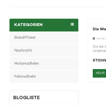
KATEGORIEN
Die Wa
Basaltfaser
Nov 21,
Da die 
Nachricht
Unterne
und Umw
aufgrun
STICH
Motorradhelm
Beliebt
natürli
Erdölre
MEHR
Fahrradhelm
hohe Er
Produkt
Basaltf
Schlagf
Tempera
BLOGLISTE
bevorzu
Korrosi