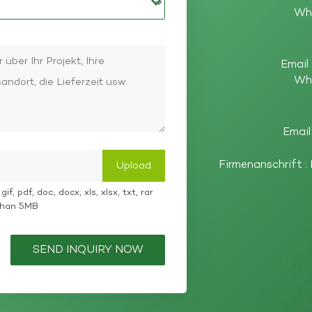
Wh
Email 
Wh
Email
Firmenanschrift :
if, pdf, doc, docx, xls, xlsx, txt, rar
 than 5MB
SEND INQUIRY NOW