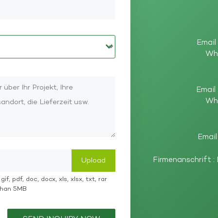
Email
Wh
Email 
Wh
Email
Firmenanschrift :
if, pdf, doc, docx, xls, xlsx, txt, rar
 than 5MB